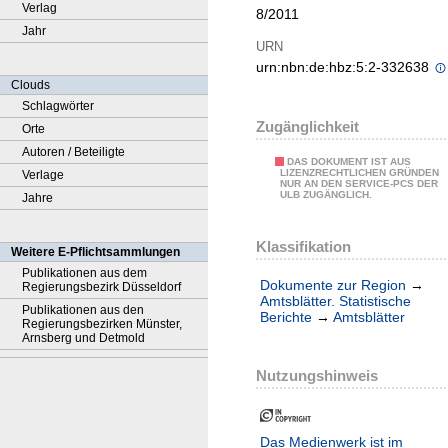
Verlag
8/2011
Jahr
URN
urn:nbn:de:hbz:5:2-332638
Clouds
Schlagwörter
Zugänglichkeit
Orte
Autoren / Beteiligte
DAS DOKUMENT IST AUS
LIZENZRECHTLICHEN GRÜNDEN
Verlage
NUR AN DEN SERVICE-PCS DER
ULB ZUGÄNGLICH.
Jahre
Klassifikation
Weitere E-Pflichtsammlungen
Publikationen aus dem
Dokumente zur Region
→
Regierungsbezirk Düsseldorf
Amtsblätter. Statistische
Publikationen aus den
Berichte
→
Amtsblätter
Regierungsbezirken Münster,
Arnsberg und Detmold
Nutzungshinweis
Das Medienwerk ist im