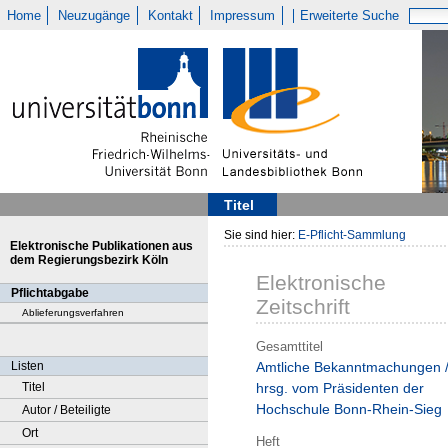
Home
Neuzugänge
Kontakt
Impressum
Erweiterte Suche
Titel
Sie sind hier:
E-Pflicht-Sammlung
Elektronische Publikationen aus
dem Regierungsbezirk Köln
Elektronische
Pflichtabgabe
Zeitschrift
Ablieferungsverfahren
Gesamttitel
Listen
Amtliche Bekanntmachungen 
Titel
hrsg. vom Präsidenten der
Hochschule Bonn-Rhein-Sieg
Autor / Beteiligte
Ort
Heft