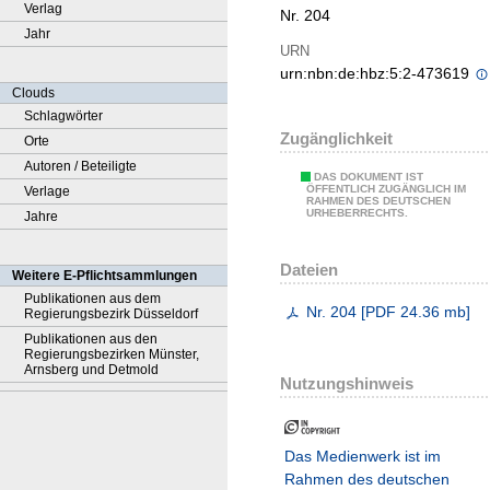
Verlag
Nr. 204
Jahr
URN
urn:nbn:de:hbz:5:2-473619
Clouds
Schlagwörter
Zugänglichkeit
Orte
Autoren / Beteiligte
DAS DOKUMENT IST
ÖFFENTLICH ZUGÄNGLICH IM
Verlage
RAHMEN DES DEUTSCHEN
URHEBERRECHTS.
Jahre
Dateien
Weitere E-Pflichtsammlungen
Publikationen aus dem
Nr. 204
[
PDF
24.36 mb
]
Regierungsbezirk Düsseldorf
Publikationen aus den
Regierungsbezirken Münster,
Arnsberg und Detmold
Nutzungshinweis
Das Medienwerk ist im
Rahmen des deutschen