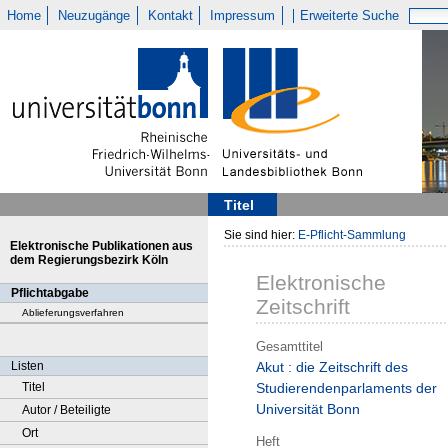
Home
Neuzugänge
Kontakt
Impressum
Erweiterte Suche
Titel
Sie sind hier:
E-Pflicht-Sammlung
Elektronische Publikationen aus
dem Regierungsbezirk Köln
Elektronische
Pflichtabgabe
Zeitschrift
Ablieferungsverfahren
Gesamttitel
Listen
Akut : die Zeitschrift des
Titel
Studierendenparlaments der
Universität Bonn
Autor / Beteiligte
Ort
Heft