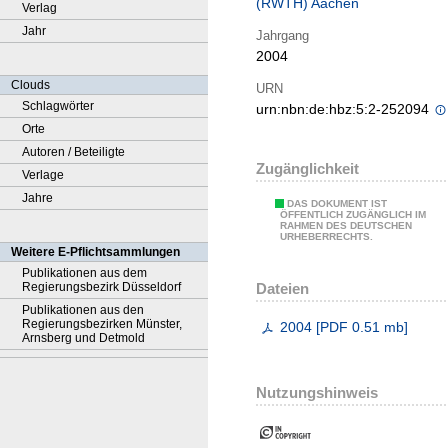
(RWTH) Aachen
Verlag
Jahr
Jahrgang
2004
Clouds
URN
Schlagwörter
urn:nbn:de:hbz:5:2-252094
Orte
Autoren / Beteiligte
Zugänglichkeit
Verlage
Jahre
DAS DOKUMENT IST
ÖFFENTLICH ZUGÄNGLICH IM
RAHMEN DES DEUTSCHEN
URHEBERRECHTS.
Weitere E-Pflichtsammlungen
Publikationen aus dem
Dateien
Regierungsbezirk Düsseldorf
Publikationen aus den
Regierungsbezirken Münster,
2004
[
PDF
0.51 mb
]
Arnsberg und Detmold
Nutzungshinweis