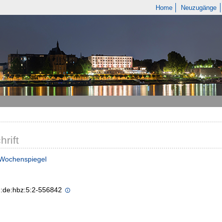
Home
Neuzugänge
hrift
 Wochenspiegel
n:de:hbz:5:2-556842