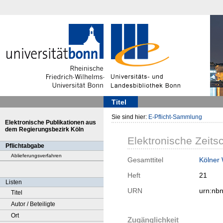
Titel
Sie sind hier:
E-Pflicht-Sammlung
Elektronische Publikationen aus
dem Regierungsbezirk Köln
Elektronische Zeitsc
Pflichtabgabe
Ablieferungsverfahren
Gesamttitel
Kölner
Heft
21
Listen
URN
urn:nb
Titel
Autor / Beteiligte
Ort
Zugänglichkeit