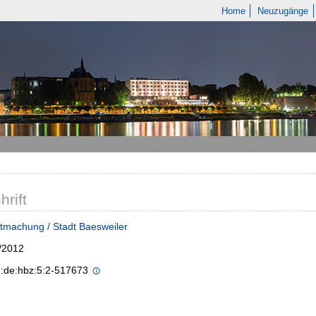
Home
Neuzugänge
hrift
tmachung / Stadt Baesweiler
/2012
n:de:hbz:5:2-517673