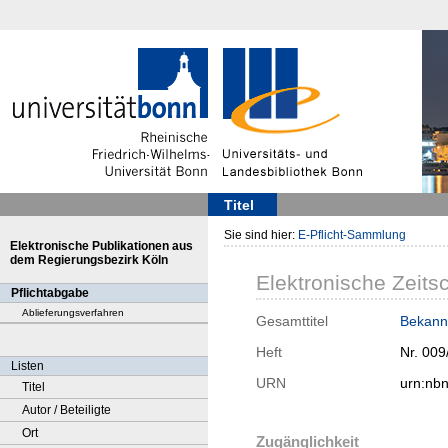
Titel
Sie sind hier:
E-Pflicht-Sammlung
Elektronische Publikationen aus
dem Regierungsbezirk Köln
Elektronische Zeitsc
Pflichtabgabe
Ablieferungsverfahren
Gesamttitel
Bekann
Heft
Nr. 009
Listen
URN
urn:nb
Titel
Autor / Beteiligte
Ort
Zugänglichkeit