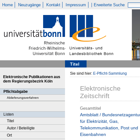
Home
Neuzugänge
Kontakt
Impressum
Erweiterte Suche
Titel
Sie sind hier:
E-Pflicht-Sammlung
Elektronische Publikationen aus
dem Regierungsbezirk Köln
Elektronische
Pflichtabgabe
Zeitschrift
Ablieferungsverfahren
Gesamttitel
Listen
Amtsblatt / Bundesnetzagentu
Titel
für Elektrizität, Gas,
Telekommunikation, Post und
Autor / Beteiligte
Eisenbahnen
Ort