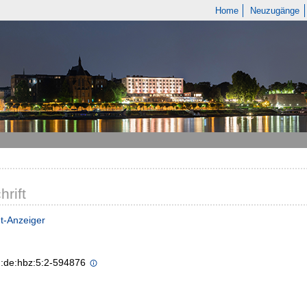
Home
Neuzugänge
hrift
dt-Anzeiger
n:de:hbz:5:2-594876