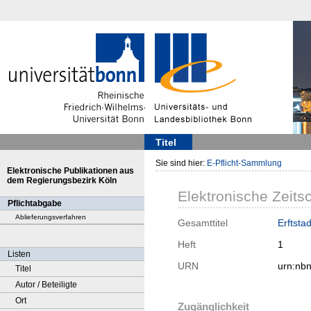
Titel
Sie sind hier:
E-Pflicht-Sammlung
Elektronische Publikationen aus
dem Regierungsbezirk Köln
Elektronische Zeitsc
Pflichtabgabe
Ablieferungsverfahren
Gesamttitel
Erftsta
Heft
1
Listen
URN
urn:nb
Titel
Autor / Beteiligte
Ort
Zugänglichkeit