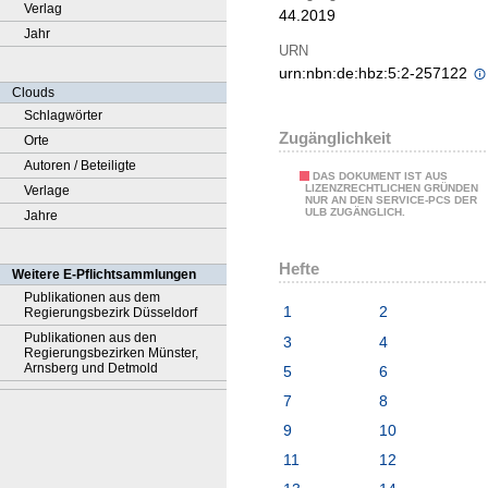
Verlag
44.2019
Jahr
URN
urn:nbn:de:hbz:5:2-257122
Clouds
Schlagwörter
Zugänglichkeit
Orte
Autoren / Beteiligte
DAS DOKUMENT IST AUS
LIZENZRECHTLICHEN GRÜNDEN
Verlage
NUR AN DEN SERVICE-PCS DER
ULB ZUGÄNGLICH.
Jahre
Hefte
Weitere E-Pflichtsammlungen
Publikationen aus dem
1
2
Regierungsbezirk Düsseldorf
Publikationen aus den
3
4
Regierungsbezirken Münster,
Arnsberg und Detmold
5
6
7
8
9
10
11
12