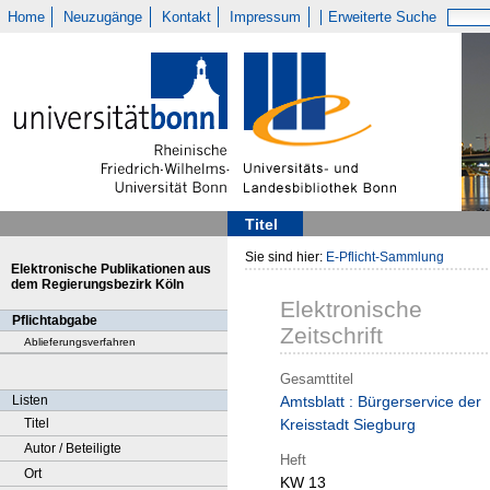
Home
Neuzugänge
Kontakt
Impressum
Erweiterte Suche
Titel
Sie sind hier:
E-Pflicht-Sammlung
Elektronische Publikationen aus
dem Regierungsbezirk Köln
Elektronische
Pflichtabgabe
Zeitschrift
Ablieferungsverfahren
Gesamttitel
Listen
Amtsblatt : Bürgerservice der
Titel
Kreisstadt Siegburg
Autor / Beteiligte
Heft
Ort
KW 13