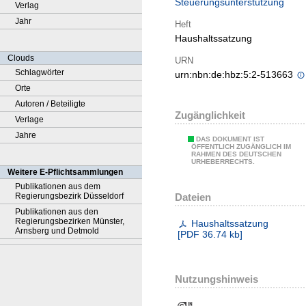
Steuerungsunterstützung
Verlag
Jahr
Heft
Haushaltssatzung
Clouds
URN
Schlagwörter
urn:nbn:de:hbz:5:2-513663
Orte
Autoren / Beteiligte
Zugänglichkeit
Verlage
Jahre
DAS DOKUMENT IST
ÖFFENTLICH ZUGÄNGLICH IM
RAHMEN DES DEUTSCHEN
URHEBERRECHTS.
Weitere E-Pflichtsammlungen
Publikationen aus dem
Dateien
Regierungsbezirk Düsseldorf
Publikationen aus den
Regierungsbezirken Münster,
Haushaltssatzung
Arnsberg und Detmold
[
PDF
36.74 kb
]
Nutzungshinweis