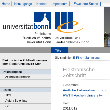
Home
Neuzugänge
Kontakt
Impressum
Erweiterte Suche
Titel
Sie sind hier:
E-Pflicht-Sammlung
Elektronische Publikationen aus
dem Regierungsbezirk Köln
Elektronische
Pflichtabgabe
Zeitschrift
Ablieferungsverfahren
Gesamttitel
Listen
Amtliche Bekanntmachung /
Titel
RWTH Aachen University
Autor / Beteiligte
Heft
Ort
2011/012