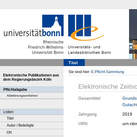
Titel
Sie sind hier:
E-Pflicht-Sammlung
Elektronische Publikationen aus
dem Regierungsbezirk Köln
Elektronische Zeitsc
Pflichtabgabe
Ablieferungsverfahren
Gesamttitel
Grundst
Gutacht
Listen
Jahrgang
2019
Titel
URN
urn:nb
Autor / Beteiligte
Ort