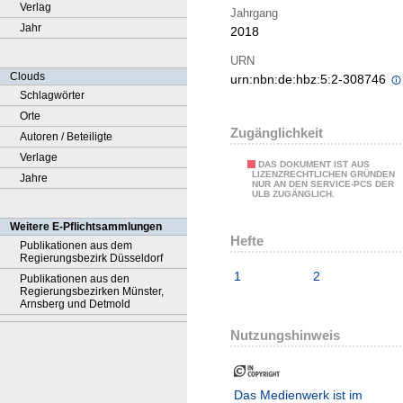
Verlag
Jahrgang
Jahr
2018
URN
Clouds
urn:nbn:de:hbz:5:2-308746
Schlagwörter
Orte
Zugänglichkeit
Autoren / Beteiligte
Verlage
DAS DOKUMENT IST AUS
LIZENZRECHTLICHEN GRÜNDEN
Jahre
NUR AN DEN SERVICE-PCS DER
ULB ZUGÄNGLICH.
Weitere E-Pflichtsammlungen
Hefte
Publikationen aus dem
Regierungsbezirk Düsseldorf
1
2
Publikationen aus den
Regierungsbezirken Münster,
Arnsberg und Detmold
Nutzungshinweis
Das Medienwerk ist im