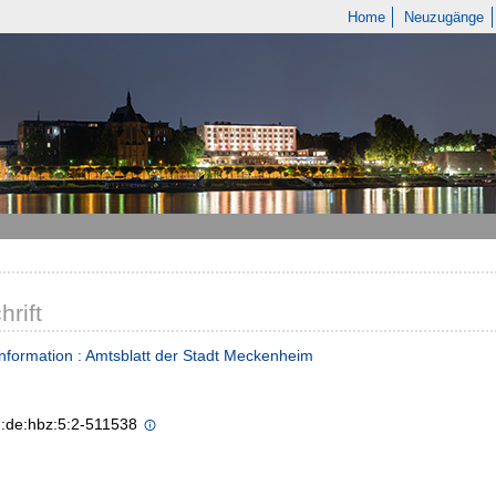
Home
Neuzugänge
hrift
nformation : Amtsblatt der Stadt Meckenheim
n:de:hbz:5:2-511538