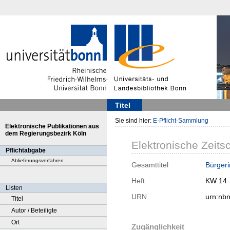
Titel
Sie sind hier:
E-Pflicht-Sammlung
Elektronische Publikationen aus
dem Regierungsbezirk Köln
Elektronische Zeitsc
Pflichtabgabe
Ablieferungsverfahren
Gesamttitel
Bürgeri
Heft
KW 14
Listen
URN
urn:nb
Titel
Autor / Beteiligte
Ort
Zugänglichkeit