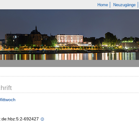
Home
Neuzugänge
hrift
Mittwoch
n:de:hbz:5:2-692427