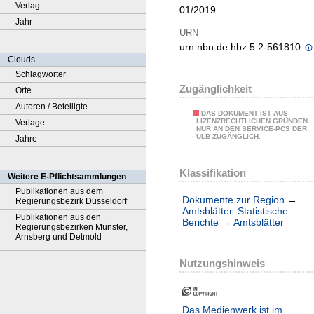
Verlag
01/2019
Jahr
URN
urn:nbn:de:hbz:5:2-561810
Clouds
Schlagwörter
Zugänglichkeit
Orte
Autoren / Beteiligte
DAS DOKUMENT IST AUS
LIZENZRECHTLICHEN GRÜNDEN
Verlage
NUR AN DEN SERVICE-PCS DER
ULB ZUGÄNGLICH.
Jahre
Klassifikation
Weitere E-Pflichtsammlungen
Publikationen aus dem
Dokumente zur Region
→
Regierungsbezirk Düsseldorf
Amtsblätter. Statistische
Publikationen aus den
Berichte
→
Amtsblätter
Regierungsbezirken Münster,
Arnsberg und Detmold
Nutzungshinweis
Das Medienwerk ist im