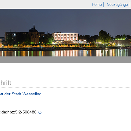
Home
Neuzugänge
hrift
tt der Stadt Wesseling
n:de:hbz:5:2-508486