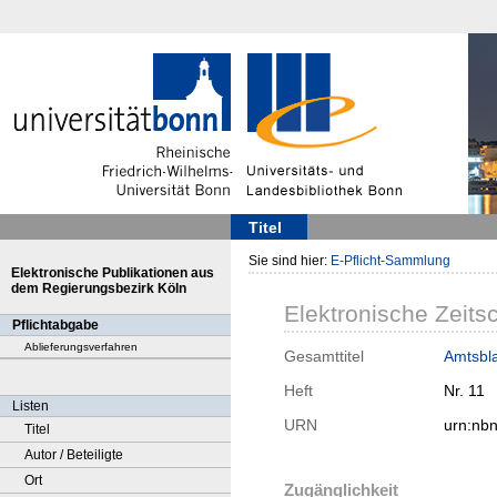
Titel
Sie sind hier:
E-Pflicht-Sammlung
Elektronische Publikationen aus
dem Regierungsbezirk Köln
Elektronische Zeitsc
Pflichtabgabe
Ablieferungsverfahren
Gesamttitel
Amtsbla
Heft
Nr. 11
Listen
URN
urn:nb
Titel
Autor / Beteiligte
Ort
Zugänglichkeit