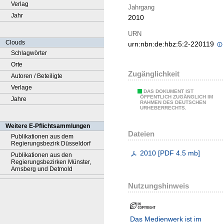
Verlag
Jahrgang
Jahr
2010
URN
Clouds
urn:nbn:de:hbz:5:2-220119
Schlagwörter
Orte
Zugänglichkeit
Autoren / Beteiligte
Verlage
DAS DOKUMENT IST
ÖFFENTLICH ZUGÄNGLICH IM
Jahre
RAHMEN DES DEUTSCHEN
URHEBERRECHTS.
Weitere E-Pflichtsammlungen
Dateien
Publikationen aus dem
Regierungsbezirk Düsseldorf
2010
[
PDF
4.5 mb
]
Publikationen aus den
Regierungsbezirken Münster,
Arnsberg und Detmold
Nutzungshinweis
Das Medienwerk ist im