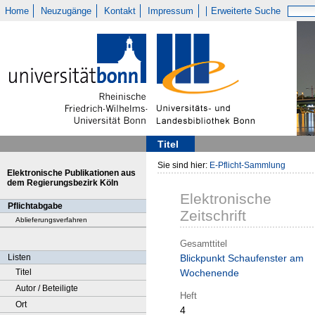
Home
Neuzugänge
Kontakt
Impressum
Erweiterte Suche
Titel
Sie sind hier:
E-Pflicht-Sammlung
Elektronische Publikationen aus
dem Regierungsbezirk Köln
Elektronische
Pflichtabgabe
Zeitschrift
Ablieferungsverfahren
Gesamttitel
Listen
Blickpunkt Schaufenster am
Titel
Wochenende
Autor / Beteiligte
Heft
Ort
4