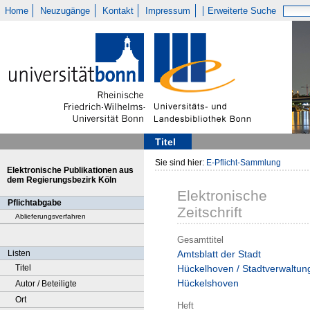
Home
Neuzugänge
Kontakt
Impressum
Erweiterte Suche
Titel
Sie sind hier:
E-Pflicht-Sammlung
Elektronische Publikationen aus
dem Regierungsbezirk Köln
Elektronische
Pflichtabgabe
Zeitschrift
Ablieferungsverfahren
Gesamttitel
Listen
Amtsblatt der Stadt
Titel
Hückelhoven / Stadtverwaltun
Hückelshoven
Autor / Beteiligte
Ort
Heft