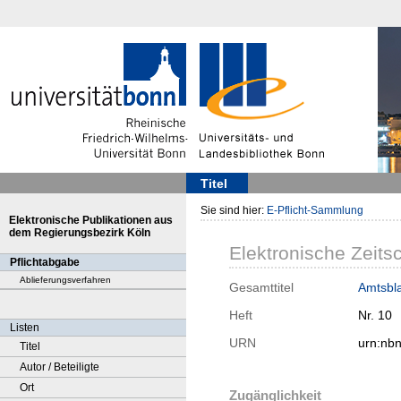
Titel
Sie sind hier:
E-Pflicht-Sammlung
Elektronische Publikationen aus
dem Regierungsbezirk Köln
Elektronische Zeitsc
Pflichtabgabe
Ablieferungsverfahren
Gesamttitel
Amtsbla
Heft
Nr. 10
Listen
URN
urn:nb
Titel
Autor / Beteiligte
Ort
Zugänglichkeit