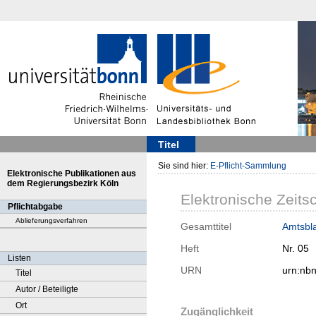
Titel
Sie sind hier:
E-Pflicht-Sammlung
Elektronische Publikationen aus
dem Regierungsbezirk Köln
Elektronische Zeitsc
Pflichtabgabe
Ablieferungsverfahren
Gesamttitel
Amtsbla
Heft
Nr. 05
Listen
URN
urn:nb
Titel
Autor / Beteiligte
Ort
Zugänglichkeit