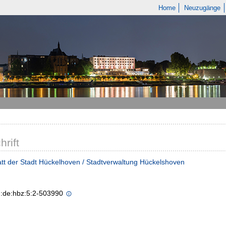
Home
Neuzugänge
hrift
tt der Stadt Hückelhoven / Stadtverwaltung Hückelshoven
n:de:hbz:5:2-503990