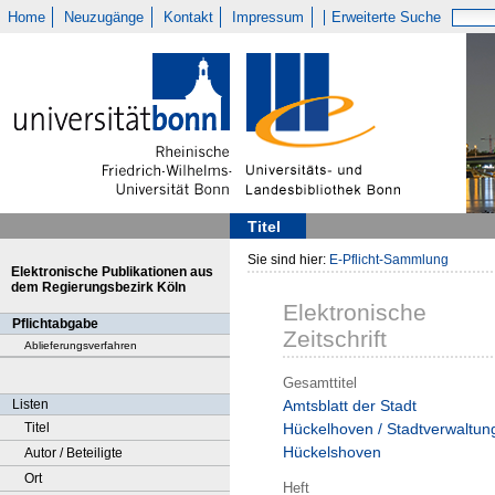
Home
Neuzugänge
Kontakt
Impressum
Erweiterte Suche
Titel
Sie sind hier:
E-Pflicht-Sammlung
Elektronische Publikationen aus
dem Regierungsbezirk Köln
Elektronische
Pflichtabgabe
Zeitschrift
Ablieferungsverfahren
Gesamttitel
Listen
Amtsblatt der Stadt
Titel
Hückelhoven / Stadtverwaltun
Hückelshoven
Autor / Beteiligte
Ort
Heft