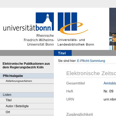
Titel
Sie sind hier:
E-Pflicht-Sammlung
Elektronische Publikationen aus
dem Regierungsbezirk Köln
Elektronische Zeitsc
Pflichtabgabe
Ablieferungsverfahren
Gesamttitel
Amtsbla
Heft
Nr. 09
Listen
URN
urn:nb
Titel
Autor / Beteiligte
Ort
Zugänglichkeit