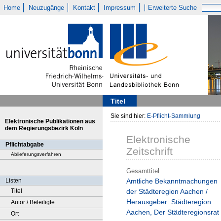
Home
Neuzugänge
Kontakt
Impressum
Erweiterte Suche
Titel
Sie sind hier:
E-Pflicht-Sammlung
Elektronische Publikationen aus
dem Regierungsbezirk Köln
Elektronische
Pflichtabgabe
Zeitschrift
Ablieferungsverfahren
Gesamttitel
Listen
Amtliche Bekanntmachungen
Titel
der Städteregion Aachen /
Herausgeber: Städteregion
Autor / Beteiligte
Aachen, Der Städteregionsrat
Ort