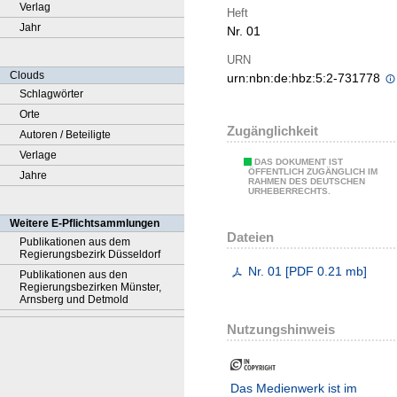
Verlag
Heft
Jahr
Nr. 01
URN
Clouds
urn:nbn:de:hbz:5:2-731778
Schlagwörter
Orte
Zugänglichkeit
Autoren / Beteiligte
Verlage
DAS DOKUMENT IST
ÖFFENTLICH ZUGÄNGLICH IM
Jahre
RAHMEN DES DEUTSCHEN
URHEBERRECHTS.
Weitere E-Pflichtsammlungen
Dateien
Publikationen aus dem
Regierungsbezirk Düsseldorf
Nr. 01
[
PDF
0.21 mb
]
Publikationen aus den
Regierungsbezirken Münster,
Arnsberg und Detmold
Nutzungshinweis
Das Medienwerk ist im