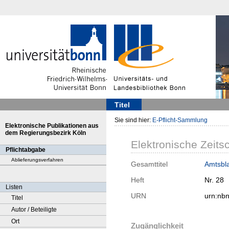
Titel
Sie sind hier:
E-Pflicht-Sammlung
Elektronische Publikationen aus
dem Regierungsbezirk Köln
Elektronische Zeitsc
Pflichtabgabe
Ablieferungsverfahren
Gesamttitel
Amtsbla
Heft
Nr. 28
Listen
URN
urn:nb
Titel
Autor / Beteiligte
Ort
Zugänglichkeit