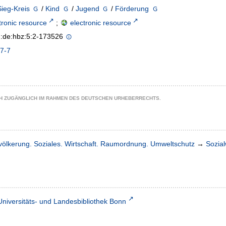
ieg-Kreis
/
Kind
/
Jugend
/
Förderung
tronic resource
;
electronic resource
n:de:hbz:5:2-173526
7-7
CH ZUGÄNGLICH IM RAHMEN DES DEUTSCHEN URHEBERRECHTS.
völkerung. Soziales. Wirtschaft. Raumordnung. Umweltschutz
→
Sozia
Universitäts- und Landesbibliothek Bonn