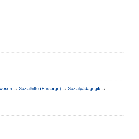
lwesen
→
Sozialhilfe (Fürsorge)
→
Sozialpädagogik
→