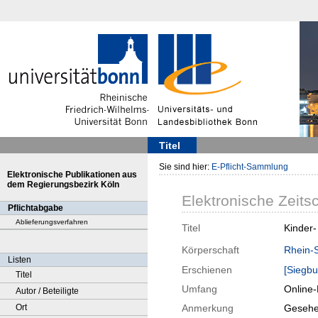
Titel
Sie sind hier:
E-Pflicht-Sammlung
Elektronische Publikationen aus
dem Regierungsbezirk Köln
Elektronische Zeitsc
Pflichtabgabe
Ablieferungsverfahren
Titel
Kinder-
Körperschaft
Rhein-S
Listen
Erschienen
[Siegbu
Titel
Umfang
Online
Autor / Beteiligte
Ort
Anmerkung
Gesehe