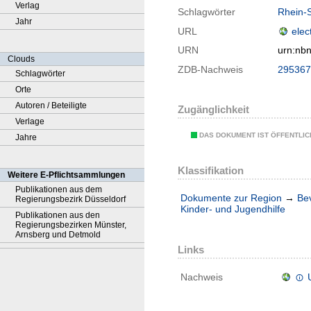
Verlag
Schlagwörter
Rhein-S
Jahr
URL
elec
URN
urn:nb
Clouds
ZDB-Nachweis
295367
Schlagwörter
Orte
Autoren / Beteiligte
Zugänglichkeit
Verlage
DAS DOKUMENT IST ÖFFENTLI
Jahre
Klassifikation
Weitere E-Pflichtsammlungen
Publikationen aus dem
Dokumente zur Region
→
Be
Regierungsbezirk Düsseldorf
Kinder- und Jugendhilfe
Publikationen aus den
Regierungsbezirken Münster,
Arnsberg und Detmold
Links
Nachweis