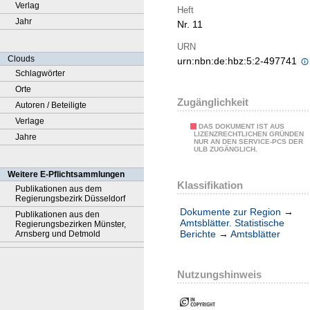
Verlag
Heft
Jahr
Nr. 11
URN
Clouds
urn:nbn:de:hbz:5:2-497741
Schlagwörter
Orte
Zugänglichkeit
Autoren / Beteiligte
Verlage
DAS DOKUMENT IST AUS
LIZENZRECHTLICHEN GRÜNDEN
Jahre
NUR AN DEN SERVICE-PCS DER
ULB ZUGÄNGLICH.
Weitere E-Pflichtsammlungen
Klassifikation
Publikationen aus dem
Regierungsbezirk Düsseldorf
Dokumente zur Region
→
Publikationen aus den
Amtsblätter. Statistische
Regierungsbezirken Münster,
Berichte
→
Amtsblätter
Arnsberg und Detmold
Nutzungshinweis