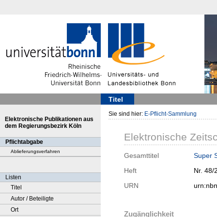
Titel
Sie sind hier:
E-Pflicht-Sammlung
Elektronische Publikationen aus
dem Regierungsbezirk Köln
Elektronische Zeitsc
Pflichtabgabe
Ablieferungsverfahren
Gesamttitel
Super 
Heft
Nr. 48/
Listen
URN
urn:nb
Titel
Autor / Beteiligte
Ort
Zugänglichkeit