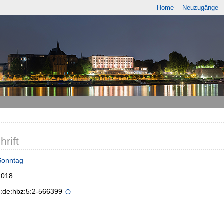
Home
Neuzugänge
hrift
Sonntag
2018
n:de:hbz:5:2-566399