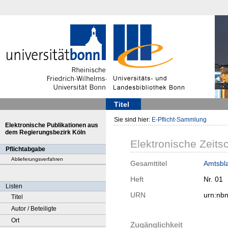
Titel
Sie sind hier:
E-Pflicht-Sammlung
Elektronische Publikationen aus
dem Regierungsbezirk Köln
Elektronische Zeitsc
Pflichtabgabe
Ablieferungsverfahren
Gesamttitel
Amtsbla
Heft
Nr. 01
Listen
URN
urn:nb
Titel
Autor / Beteiligte
Ort
Zugänglichkeit