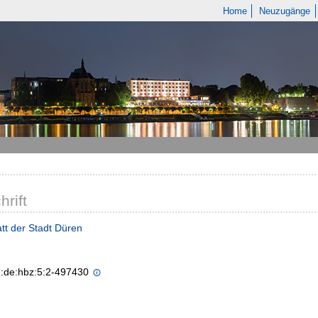
Home
Neuzugänge
hrift
tt der Stadt Düren
n:de:hbz:5:2-497430