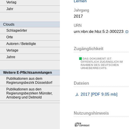
Lernen
Verlag
Jahr
Jahrgang
2017
Clouds
URN
Schlagwörter
urn:nbn:de:hbz:5:2-300223
Orte
Autoren / Beteiligte
Zugänglichkeit
Verlage
Jahre
DAS DOKUMENT IST
ÖFFENTLICH ZUGÄNGLICH IM
RAHMEN DES DEUTSCHEN
URHEBERRECHTS.
Weitere E-Pflichtsammlungen
Publikationen aus dem
Dateien
Regierungsbezirk Düsseldorf
Publikationen aus den
Regierungsbezirken Münster,
2017
[
PDF
9.05 mb
]
Arnsberg und Detmold
Nutzungshinweis