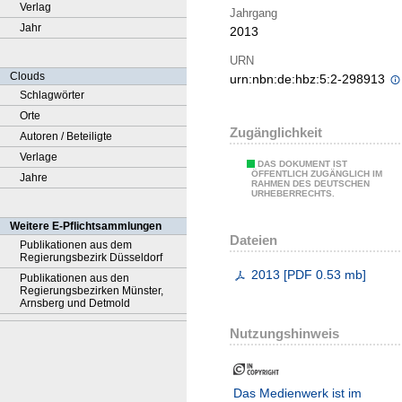
Verlag
Jahrgang
Jahr
2013
URN
Clouds
urn:nbn:de:hbz:5:2-298913
Schlagwörter
Orte
Zugänglichkeit
Autoren / Beteiligte
Verlage
DAS DOKUMENT IST
ÖFFENTLICH ZUGÄNGLICH IM
Jahre
RAHMEN DES DEUTSCHEN
URHEBERRECHTS.
Weitere E-Pflichtsammlungen
Dateien
Publikationen aus dem
Regierungsbezirk Düsseldorf
2013
[
PDF
0.53 mb
]
Publikationen aus den
Regierungsbezirken Münster,
Arnsberg und Detmold
Nutzungshinweis
Das Medienwerk ist im