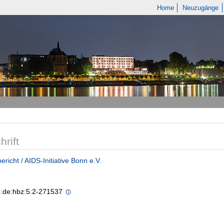
Home
Neuzugänge
hrift
ericht / AIDS-Initiative Bonn e.V.
n:de:hbz:5:2-271537