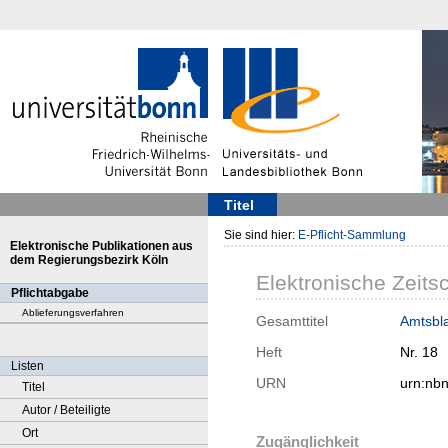
Titel
Sie sind hier:
E-Pflicht-Sammlung
Elektronische Publikationen aus
dem Regierungsbezirk Köln
Elektronische Zeitsc
Pflichtabgabe
Ablieferungsverfahren
Gesamttitel
Amtsbla
Heft
Nr. 18
Listen
URN
urn:nb
Titel
Autor / Beteiligte
Ort
Zugänglichkeit