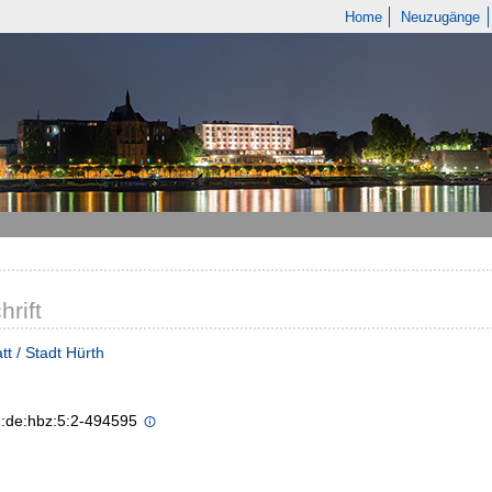
Home
Neuzugänge
hrift
tt / Stadt Hürth
n:de:hbz:5:2-494595