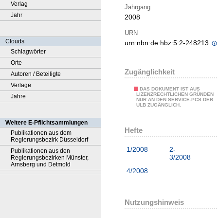
Verlag
Jahrgang
Jahr
2008
URN
Clouds
urn:nbn:de:hbz:5:2-248213
Schlagwörter
Orte
Zugänglichkeit
Autoren / Beteiligte
Verlage
DAS DOKUMENT IST AUS
LIZENZRECHTLICHEN GRÜNDEN
Jahre
NUR AN DEN SERVICE-PCS DER
ULB ZUGÄNGLICH.
Weitere E-Pflichtsammlungen
Hefte
Publikationen aus dem
Regierungsbezirk Düsseldorf
1/2008
2-
Publikationen aus den
3/2008
Regierungsbezirken Münster,
Arnsberg und Detmold
4/2008
Nutzungshinweis