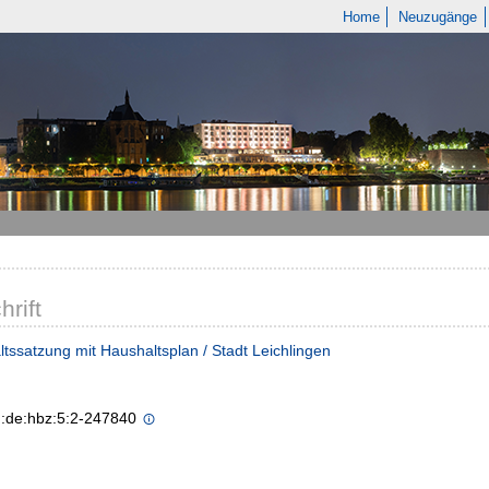
Home
Neuzugänge
hrift
tssatzung mit Haushaltsplan / Stadt Leichlingen
n:de:hbz:5:2-247840