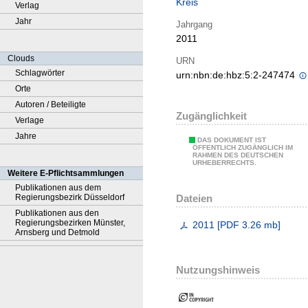
Kreis
Verlag
Jahr
Jahrgang
2011
Clouds
URN
Schlagwörter
urn:nbn:de:hbz:5:2-247474
Orte
Autoren / Beteiligte
Zugänglichkeit
Verlage
Jahre
DAS DOKUMENT IST
ÖFFENTLICH ZUGÄNGLICH IM
RAHMEN DES DEUTSCHEN
URHEBERRECHTS.
Weitere E-Pflichtsammlungen
Publikationen aus dem
Dateien
Regierungsbezirk Düsseldorf
Publikationen aus den
Regierungsbezirken Münster,
2011
[
PDF
3.26 mb
]
Arnsberg und Detmold
Nutzungshinweis