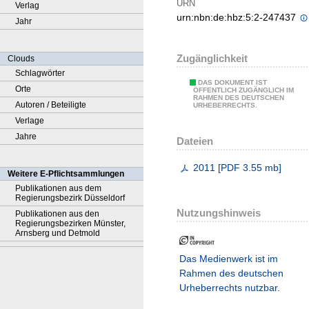
URN
Verlag
urn:nbn:de:hbz:5:2-247437
Jahr
Zugänglichkeit
Clouds
Schlagwörter
DAS DOKUMENT IST
Orte
ÖFFENTLICH ZUGÄNGLICH IM
RAHMEN DES DEUTSCHEN
Autoren / Beteiligte
URHEBERRECHTS.
Verlage
Jahre
Dateien
2011
[
PDF
3.55 mb
]
Weitere E-Pflichtsammlungen
Publikationen aus dem
Regierungsbezirk Düsseldorf
Nutzungshinweis
Publikationen aus den
Regierungsbezirken Münster,
Arnsberg und Detmold
Das Medienwerk ist im
Rahmen des deutschen
Urheberrechts nutzbar.