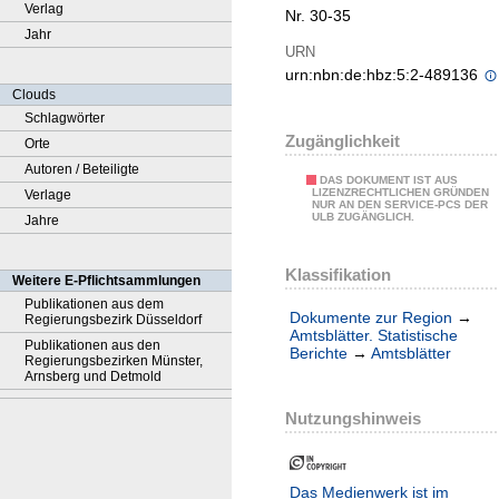
Verlag
Nr. 30-35
Jahr
URN
urn:nbn:de:hbz:5:2-489136
Clouds
Schlagwörter
Zugänglichkeit
Orte
Autoren / Beteiligte
DAS DOKUMENT IST AUS
LIZENZRECHTLICHEN GRÜNDEN
Verlage
NUR AN DEN SERVICE-PCS DER
ULB ZUGÄNGLICH.
Jahre
Klassifikation
Weitere E-Pflichtsammlungen
Publikationen aus dem
Dokumente zur Region
→
Regierungsbezirk Düsseldorf
Amtsblätter. Statistische
Publikationen aus den
Berichte
→
Amtsblätter
Regierungsbezirken Münster,
Arnsberg und Detmold
Nutzungshinweis
Das Medienwerk ist im