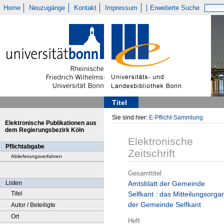
Home
Neuzugänge
Kontakt
Impressum
Erweiterte Suche
Titel
Sie sind hier:
E-Pflicht-Sammlung
Elektronische Publikationen aus
dem Regierungsbezirk Köln
Elektronische
Pflichtabgabe
Zeitschrift
Ablieferungsverfahren
Gesamttitel
Listen
Amtsblatt der Gemeinde
Titel
Selfkant : das Mitteilungsorga
der Gemeinde Selfkant
Autor / Beteiligte
Ort
Heft