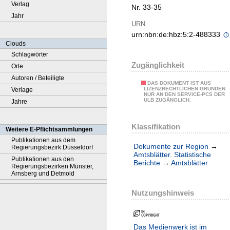
Verlag
Nr. 33-35
Jahr
URN
urn:nbn:de:hbz:5:2-488333
Clouds
Schlagwörter
Zugänglichkeit
Orte
Autoren / Beteiligte
DAS DOKUMENT IST AUS
LIZENZRECHTLICHEN GRÜNDEN
Verlage
NUR AN DEN SERVICE-PCS DER
ULB ZUGÄNGLICH.
Jahre
Klassifikation
Weitere E-Pflichtsammlungen
Publikationen aus dem
Dokumente zur Region
→
Regierungsbezirk Düsseldorf
Amtsblätter. Statistische
Publikationen aus den
Berichte
→
Amtsblätter
Regierungsbezirken Münster,
Arnsberg und Detmold
Nutzungshinweis
Das Medienwerk ist im