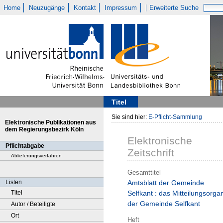
Home
Neuzugänge
Kontakt
Impressum
Erweiterte Suche
Titel
Sie sind hier:
E-Pflicht-Sammlung
Elektronische Publikationen aus
dem Regierungsbezirk Köln
Elektronische
Pflichtabgabe
Zeitschrift
Ablieferungsverfahren
Gesamttitel
Listen
Amtsblatt der Gemeinde
Titel
Selfkant : das Mitteilungsorga
der Gemeinde Selfkant
Autor / Beteiligte
Ort
Heft