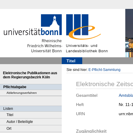
Titel
Sie sind hier:
E-Pflicht-Sammlung
Elektronische Publikationen aus
dem Regierungsbezirk Köln
Elektronische Zeitsc
Pflichtabgabe
Ablieferungsverfahren
Gesamttitel
Amtsbla
Heft
Nr. 11-
Listen
URN
urn:nb
Titel
Autor / Beteiligte
Ort
Zugänglichkeit