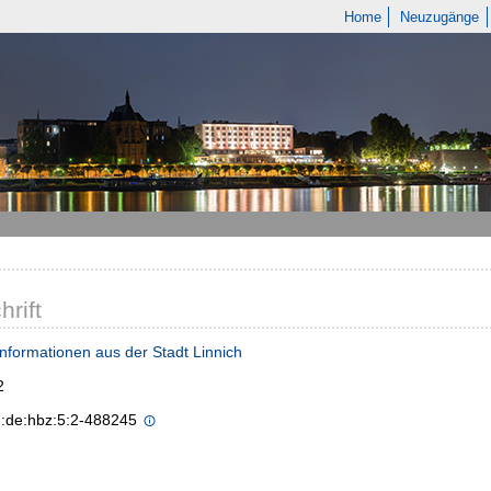
Home
Neuzugänge
hrift
 Informationen aus der Stadt Linnich
2
n:de:hbz:5:2-488245