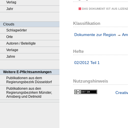
Verlag
Jahr
DAS DOKUMENT IST AUS LIZEN
Klassifikation
Clouds
Schlagwörter
Dokumente zur Region
→
Amt
Orte
Autoren / Beteiligte
Verlage
Hefte
Jahre
02/2012 Teil 1
Weitere E-Pflichtsammlungen
Publikationen aus dem
Nutzungshinweis
Regierungsbezirk Düsseldorf
Publikationen aus den
Creati
Regierungsbezirken Münster,
Arnsberg und Detmold