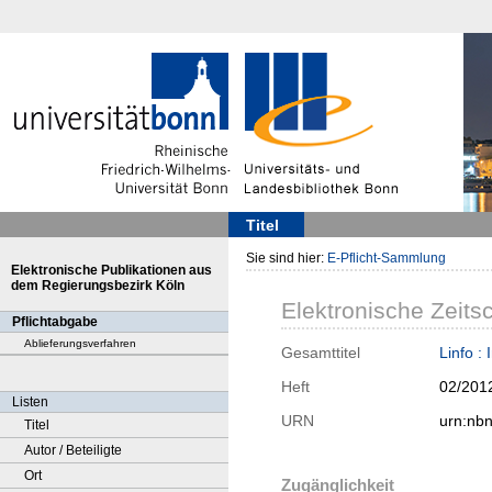
Titel
Sie sind hier:
E-Pflicht-Sammlung
Elektronische Publikationen aus
dem Regierungsbezirk Köln
Elektronische Zeitsc
Pflichtabgabe
Ablieferungsverfahren
Gesamttitel
Linfo :
Heft
02/201
Listen
URN
urn:nb
Titel
Autor / Beteiligte
Ort
Zugänglichkeit