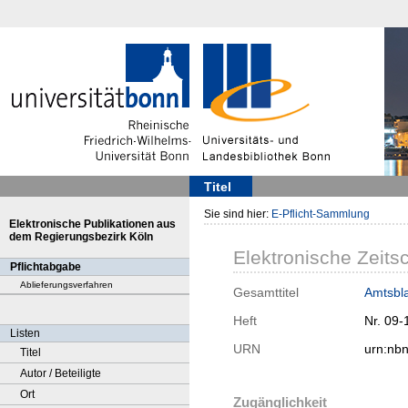
Titel
Sie sind hier:
E-Pflicht-Sammlung
Elektronische Publikationen aus
dem Regierungsbezirk Köln
Elektronische Zeitsc
Pflichtabgabe
Ablieferungsverfahren
Gesamttitel
Amtsbla
Heft
Nr. 09-
Listen
URN
urn:nb
Titel
Autor / Beteiligte
Ort
Zugänglichkeit