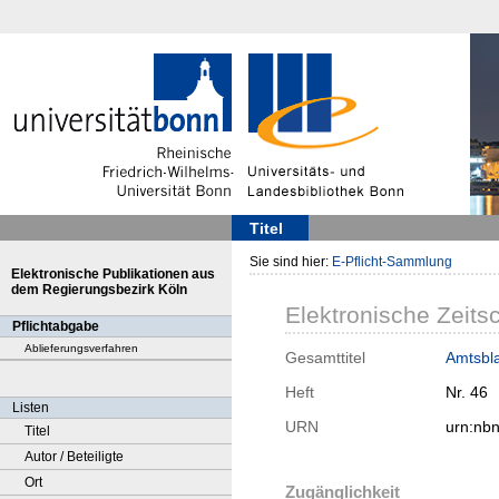
Titel
Sie sind hier:
E-Pflicht-Sammlung
Elektronische Publikationen aus
dem Regierungsbezirk Köln
Elektronische Zeitsc
Pflichtabgabe
Ablieferungsverfahren
Gesamttitel
Amtsbla
Heft
Nr. 46
Listen
URN
urn:nb
Titel
Autor / Beteiligte
Ort
Zugänglichkeit