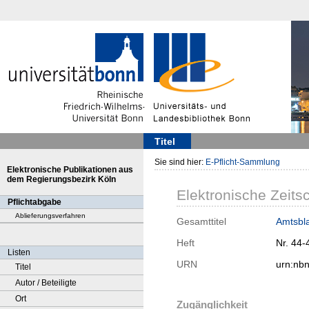
Titel
Sie sind hier:
E-Pflicht-Sammlung
Elektronische Publikationen aus
dem Regierungsbezirk Köln
Elektronische Zeitsc
Pflichtabgabe
Ablieferungsverfahren
Gesamttitel
Amtsbla
Heft
Nr. 44-
Listen
URN
urn:nb
Titel
Autor / Beteiligte
Ort
Zugänglichkeit