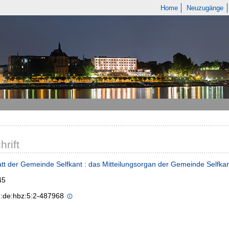
Home
Neuzugänge
hrift
tt der Gemeinde Selfkant : das Mitteilungsorgan der Gemeinde Selfka
45
n:de:hbz:5:2-487968