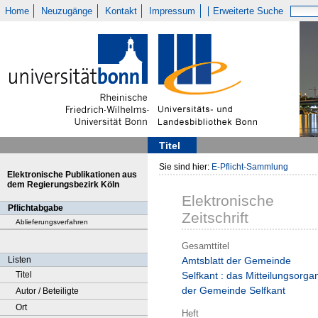
Home
Neuzugänge
Kontakt
Impressum
Erweiterte Suche
Titel
Sie sind hier:
E-Pflicht-Sammlung
Elektronische Publikationen aus
dem Regierungsbezirk Köln
Elektronische
Pflichtabgabe
Zeitschrift
Ablieferungsverfahren
Gesamttitel
Listen
Amtsblatt der Gemeinde
Titel
Selfkant : das Mitteilungsorga
der Gemeinde Selfkant
Autor / Beteiligte
Ort
Heft