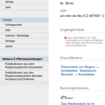
Verlag
Nr. 38-41
Jahr
URN
urn:nbn:de:hbz:5:2-487697
Clouds
Schlagwörter
Zugänglichkeit
Orte
Autoren / Beteiligte
DAS DOKUMENT IST AUS
LIZENZRECHTLICHEN GRÜNDEN
Verlage
NUR AN DEN SERVICE-PCS DER
ULB ZUGÄNGLICH.
Jahre
Klassifikation
Weitere E-Pflichtsammlungen
Publikationen aus dem
Dokumente zur Region
→
Regierungsbezirk Düsseldorf
Amtsblätter. Statistische
Publikationen aus den
Berichte
→
Amtsblätter
Regierungsbezirken Münster,
Arnsberg und Detmold
Nutzungshinweis
Das Medienwerk ist im