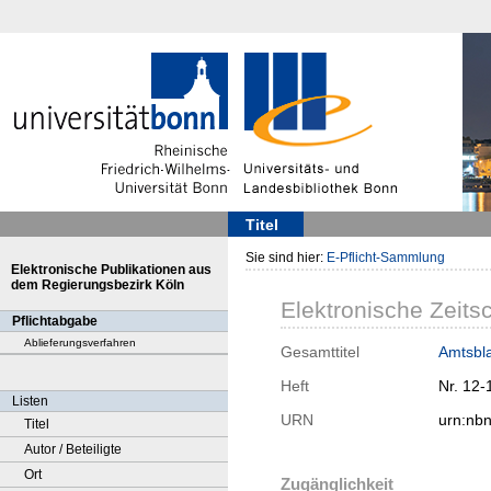
Titel
Sie sind hier:
E-Pflicht-Sammlung
Elektronische Publikationen aus
dem Regierungsbezirk Köln
Elektronische Zeitsc
Pflichtabgabe
Ablieferungsverfahren
Gesamttitel
Amtsbla
Heft
Nr. 12-
Listen
URN
urn:nb
Titel
Autor / Beteiligte
Ort
Zugänglichkeit