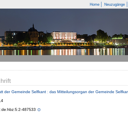
Home
Neuzugänge
hrift
tt der Gemeinde Selfkant : das Mitteilungsorgan der Gemeinde Selfka
14
n:de:hbz:5:2-487533