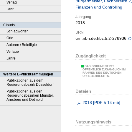
Bürgermeister, Fachbereich 2,
Verlag
Finanzen und Controlling
Jahr
Jahrgang
2018
Clouds
Schlagwörter
URN
Orte
urn:nbn:de:hbz:5:2-278936
Autoren / Beteiligte
Verlage
Zugänglichkeit
Jahre
DAS DOKUMENT IST
ÖFFENTLICH ZUGÄNGLICH IM
RAHMEN DES DEUTSCHEN
Weitere E-Pflichtsammlungen
URHEBERRECHTS.
Publikationen aus dem
Regierungsbezirk Düsseldorf
Dateien
Publikationen aus den
Regierungsbezirken Münster,
Arnsberg und Detmold
2018
[
PDF
5.14 mb
]
Nutzungshinweis