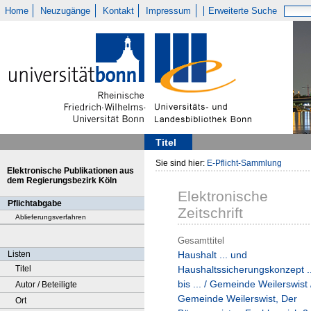
Home
Neuzugänge
Kontakt
Impressum
Erweiterte Suche
Titel
Sie sind hier:
E-Pflicht-Sammlung
Elektronische Publikationen aus
dem Regierungsbezirk Köln
Elektronische
Pflichtabgabe
Zeitschrift
Ablieferungsverfahren
Gesamttitel
Listen
Haushalt ... und
Titel
Haushaltssicherungskonzept ..
bis ... / Gemeinde Weilerswist 
Autor / Beteiligte
Gemeinde Weilerswist, Der
Ort