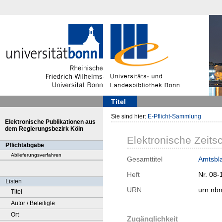
Titel
Sie sind hier:
E-Pflicht-Sammlung
Elektronische Publikationen aus
dem Regierungsbezirk Köln
Elektronische Zeitsc
Pflichtabgabe
Ablieferungsverfahren
Gesamttitel
Amtsbla
Heft
Nr. 08-
Listen
URN
urn:nb
Titel
Autor / Beteiligte
Ort
Zugänglichkeit