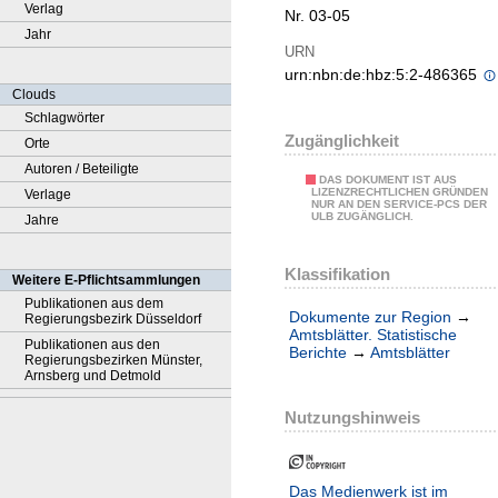
Verlag
Nr. 03-05
Jahr
URN
urn:nbn:de:hbz:5:2-486365
Clouds
Schlagwörter
Zugänglichkeit
Orte
Autoren / Beteiligte
DAS DOKUMENT IST AUS
LIZENZRECHTLICHEN GRÜNDEN
Verlage
NUR AN DEN SERVICE-PCS DER
ULB ZUGÄNGLICH.
Jahre
Klassifikation
Weitere E-Pflichtsammlungen
Publikationen aus dem
Dokumente zur Region
→
Regierungsbezirk Düsseldorf
Amtsblätter. Statistische
Publikationen aus den
Berichte
→
Amtsblätter
Regierungsbezirken Münster,
Arnsberg und Detmold
Nutzungshinweis
Das Medienwerk ist im