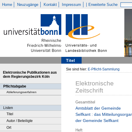
Home
Neuzugänge
Kontakt
Impressum
Erweiterte Suche
Titel
Sie sind hier:
E-Pflicht-Sammlung
Elektronische Publikationen aus
dem Regierungsbezirk Köln
Elektronische
Pflichtabgabe
Zeitschrift
Ablieferungsverfahren
Gesamttitel
Listen
Amtsblatt der Gemeinde
Titel
Selfkant : das Mitteilungsorga
der Gemeinde Selfkant
Autor / Beteiligte
Ort
Heft